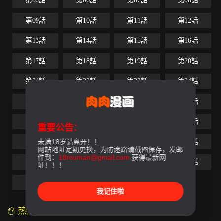
第05話
第06話
第07話
第08話
第09話
第10話
第11話
第12話
第13話
第14話
第15話
第16話
第17話
第18話
第19話
第20話
第21話
第22話
第23話
第24話
第25話
第26話
第27話
第28話
第29話
第30話
第31話
第32話
重要公告：
未满18岁请离开！！
第33話
第34話
第35話
第36話
网站地址定期更换，为防迷路请截图保存，发邮
件到：
18rouman@gmail.com
获得最新网
第37話
第38話
第39話
第40話
址！！！
第41話
第42話
第43話-最終話
我记住啦
热门漫画