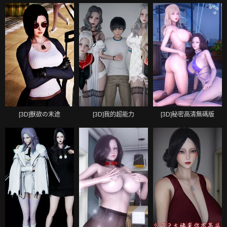
[3D]獸欲の末途
[3D]我的超能力
[3D]秘密高清無碼版