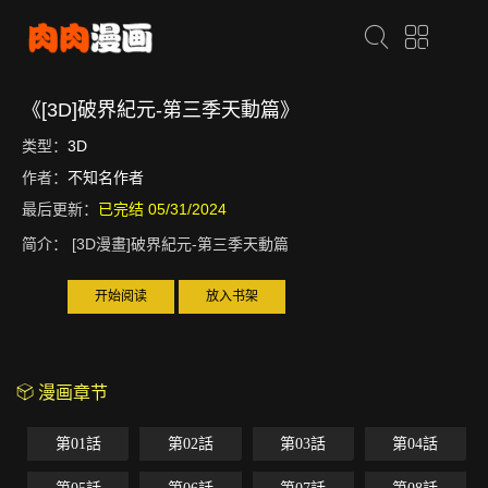
《[3D]破界紀元-第三季天動篇》
类型：
3D
作者：
不知名作者
最后更新：
已完结 05/31/2024
简介：
[3D漫畫]破界紀元-第三季天動篇
开始阅读
放入书架
漫画章节
第01話
第02話
第03話
第04話