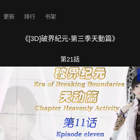
更新
排行
书架
《[3D]破界紀元-第三季天動篇》
第21話