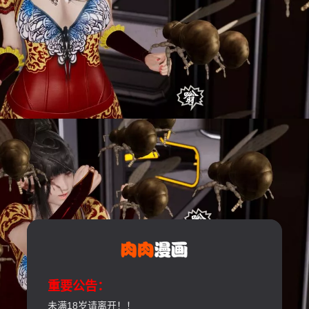
重要公告：
未满18岁请离开！！