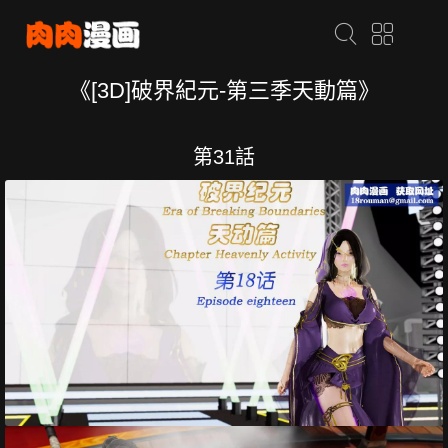
《[3D]破界紀元-第三季天動篇》
第31話