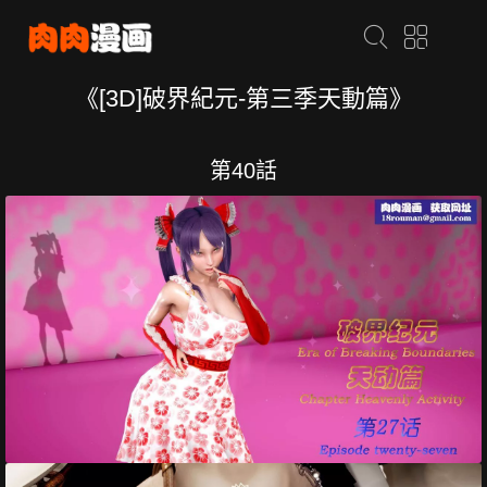
《[3D]破界紀元-第三季天動篇》
第40話