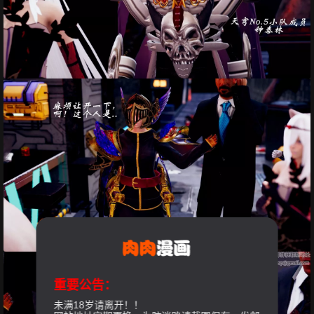
重要公告：
未满18岁请离开！！