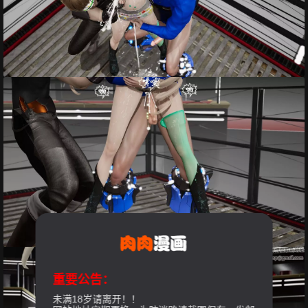
重要公告：
未满18岁请离开！！