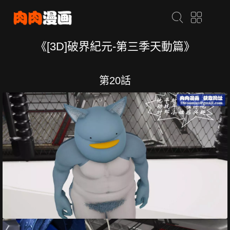
《[3D]破界紀元-第三季天動篇》
第20話