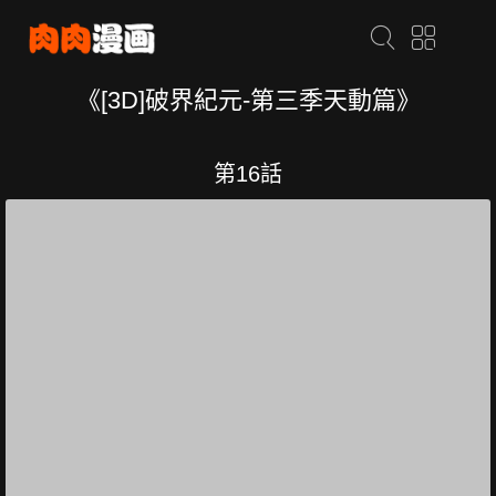
《[3D]破界紀元-第三季天動篇》
第16話