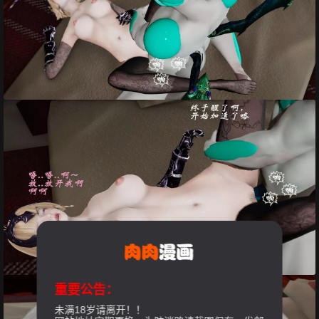
重要公告：
未满18岁请离开！！