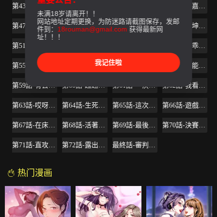
重要公告：
第43話-放你一條生路
第44話-鄭子芸&黑西裝軍團
第45話-黑色壽衣的登場
第46話-蘇嘉妍的生死...？
未满18岁请离开！！
网站地址定期更换，为防迷路请截图保存，发邮
第47話-會長的訪客鄭子芸
第48話-三個殺人魔的晚餐
第49話-不是你死就是我活
第50話-泰坤vs黑色壽衣
件到：
18rouman@gmail.com
获得最新网
址！！！
第51話-出賣自己的肉體也在所不惜
第52話-炫耀自身能力的會長
第53話-以人為餌的死亡之釣
第54話-乖乖聽話的獎賞
我记住啦
第55話-要不要殺了你呢
第56話-受詛咒的血脈
第57話-成為子芸目標的泰坤
第58話-還能怎麼辦？只能硬上了
第59話-有去無回的旅程
第60話-超越父親的驚悚興趣
第61話-一決勝負吧，蝴蝶節拍
第62話-我看你是死了才會清醒
第63話-哎呀~很痛吧?泰坤哥
第64話-生死戰意外的結果
第65話-這次應該很難活下來…
第66話-遊戲還沒結束
第67話-在床上誰會贏呢?
第68話-活著贖罪吧
第69話-最後能見到會長的只有一人
第70話-決賽開始
第71話-直攻會長的空中別墅
第72話-露出瘋狂本性的會長
最終話-審判之日
热门漫画