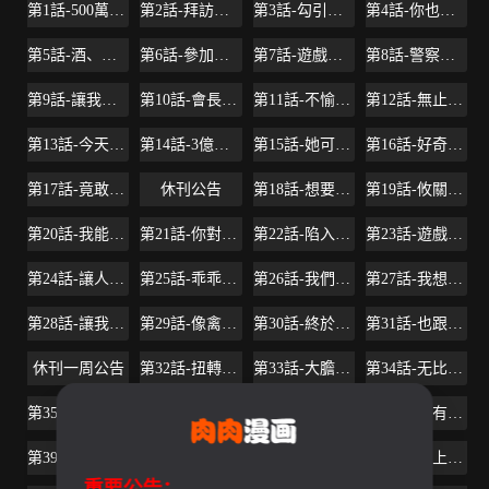
第1話-500萬元的跑腿費
第2話-拜訪會長的客人
第3話-勾引別人男友的下場
第4話-你也脫嘛~
第5話-酒、女人、天堂
第6話-參加派對的17個人
第7話-遊戲正式開始
第8話-警察登門查訪
第9話-讓我看看是真是假
第10話-會長準備的快樂時光
第11話-不愉快的相遇
第12話-無止盡地懷疑
第13話-今天的獵物
第14話-3億元夠嗎
第15話-她可美味了
第16話-好奇心殺死貓
第17話-竟敢玩弄我的感情
休刊公告
第18話-想要的就要拿到手
第19話-攸關性命的審問
第20話-我能繼續當你女友嗎
第21話-你對我的女人做了什麼!
第22話-陷入危機的詩妍
第23話-遊戲從現在開始
第24話-讓人興奮的性感睡衣
第25話-乖乖張開嘴的女人
第26話-我們之間需要新的刺激
第27話-我想在妳的床上跟妳做愛
第28話-讓我送你一個難忘的夜晚
第29話-像禽獸一樣交配吧
第30話-終於加入遊戲的泰坤
第31話-也跟我做色色的事吧
休刊一周公告
第32話-扭轉局面的鄭子芸登場
第33話-大膽誘惑泰坤的女人
第34話-无比契合的肉体
第35話-我愿意将我的一切献给你
第36話-成為遊戲核心的泰坤
第37話-不為人知的工作
第38話-擁有致命魅力的年輕女子
第39話-加害人永遠都不記得
第40話-無法擺脫過去的束縛
第41話-遊戲中的驚人秘密
第42話-賭上性命的對決