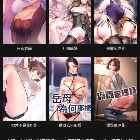
秘密教學
社團學姊
美麗新世界
她才不是我姐姐
岳母為何那樣
獵艷琯理員