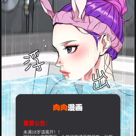
重要公告：
未满18岁请离开！！