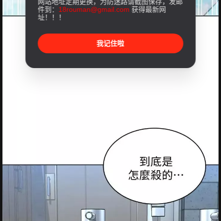
网站地址定期更换，为防迷路请截图保存，发邮
件到：
18rouman@gmail.com
获得最新网
址！！！
我记住啦