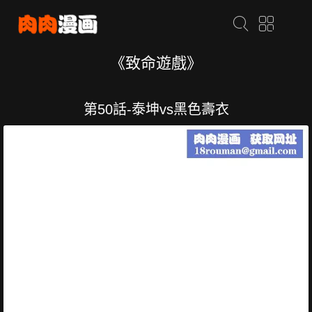
《致命遊戲》
第50話-泰坤vs黑色壽衣