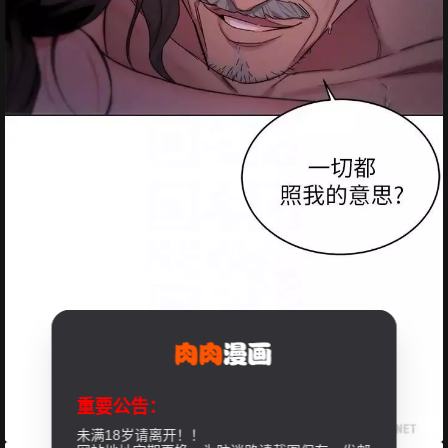
重要公告：
未满18岁请离开！！