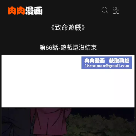
《致命遊戲》
第66話-遊戲還沒結束