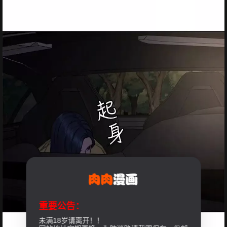
重要公告：
未满18岁请离开！！