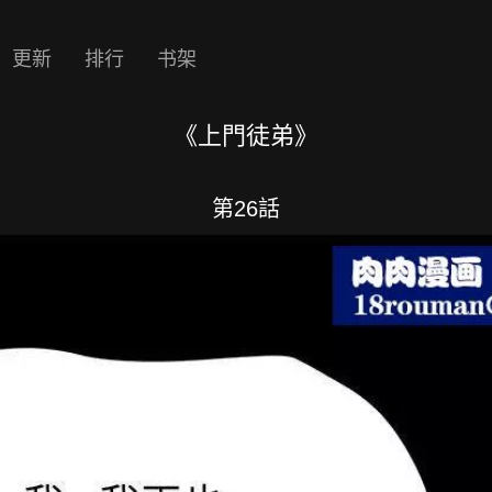
更新
排行
书架
《上門徒弟》
第26話