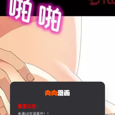
重要公告：
未满18岁请离开！！