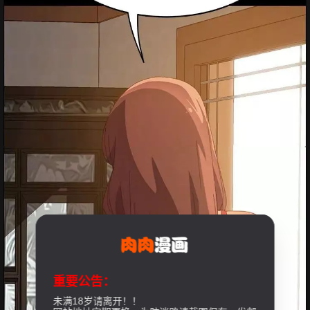
重要公告：
未满18岁请离开！！