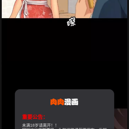
重要公告：
未满18岁请离开！！