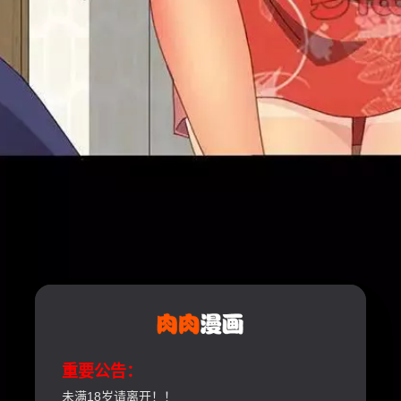
重要公告：
未满18岁请离开！！