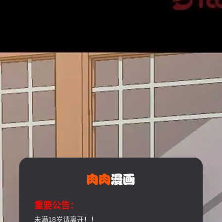
重要公告：
未满18岁请离开！！