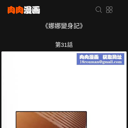
《娜娜變身記》
第31話