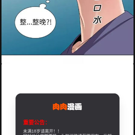
重要公告：
未满18岁请离开！！