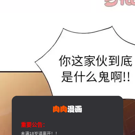
重要公告：
未满18岁请离开！！