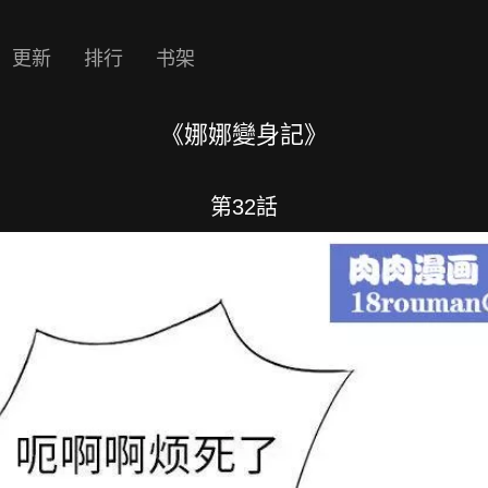
更新
排行
书架
《娜娜變身記》
第32話