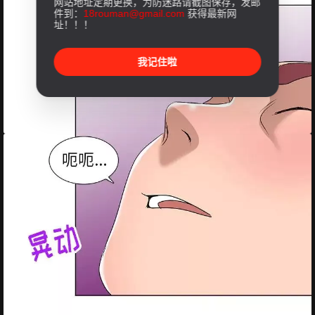
网站地址定期更换，为防迷路请截图保存，发邮
件到：
18rouman@gmail.com
获得最新网
址！！！
我记住啦