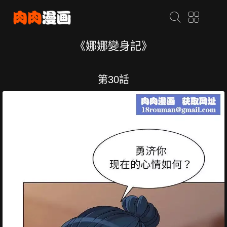
《娜娜變身記》
第30話