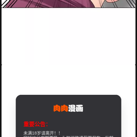
重要公告：
未满18岁请离开！！