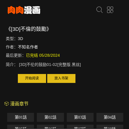
《[3D]不倫的鼓勵》
类型：
3D
作者：
不知名作者
最后更新：
已完结 05/28/2024
简介：
[3D]不伦的鼓励01-02[完整版.黑丝]
开始阅读
放入书架
漫画章节
第01話
第02話
第03話
第04話