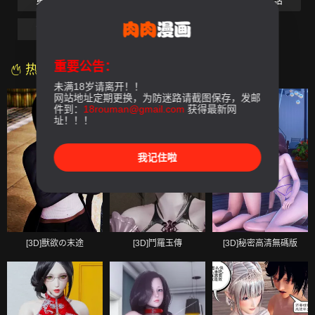
第05話
第06話
第07話
第08話
第09話
第10話
最終話
重要公告：
热门漫画
未满18岁请离开！！
网站地址定期更换，为防迷路请截图保存，发邮
件到：
18rouman@gmail.com
获得最新网
址！！！
我记住啦
[3D]獸欲の末途
[3D]鬥羅玉傳
[3D]秘密高清無碼版