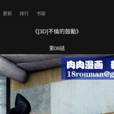
更新
排行
书架
《[3D]不倫的鼓勵》
第08話