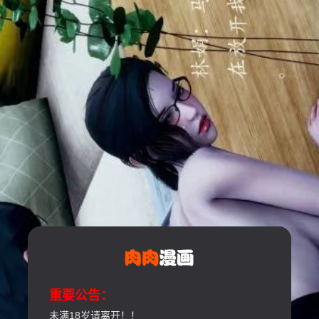
重要公告：
未满18岁请离开！！