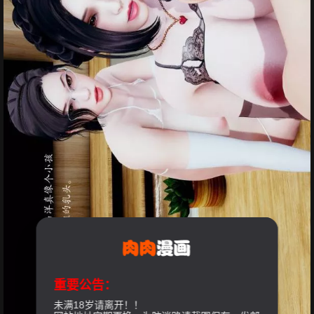
重要公告：
未满18岁请离开！！