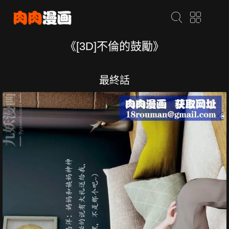
《[3D]不倫的鼓勵》
最終話