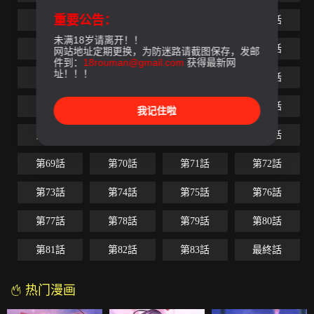
重要公告：
第49話
第50話
第51話
第52話
未满18岁请离开！！
第53話
第54話
第55話
第56話
网站地址定期更换，为防迷路请截图保存，发邮
件到：
18rouman@gmail.com
获得最新网
址！！！
第57話
第58話
第59話
第60話
第61話
第62話
第63話
第64話
我记住啦
第65話
第66話
第67話
第68話
第69話
第70話
第71話
第72話
第73話
第74話
第75話
第76話
第77話
第78話
第79話
第80話
第81話
第82話
第83話
最終話
热门漫画