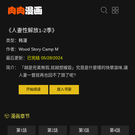
《人妻性解放1-2季》
类型：
韩漫
作者：
Wood Story Camp M
最后更新：
已完结 05/28/2024
简介：
「越是完美無瑕,就越想摧毀」究竟是什麼樣的快樂滋味,讓
人妻一嘗就再也回不了頭了呢?
开始阅读
放入书架
漫画章节
第1話
第2話
第3話
第4話