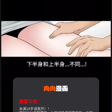
重要公告：
未满18岁请离开！！