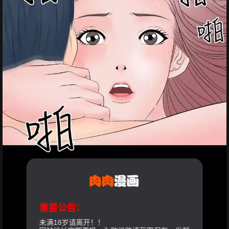
重要公告：
未满18岁请离开！！