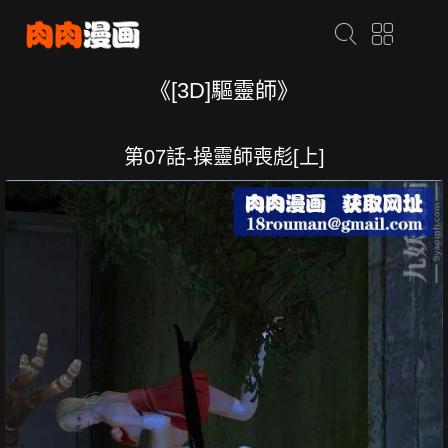
《[3D]驅靈師》
第07話-操靈師喪彪[上]