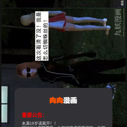
重要公告：
未满18岁请离开！！