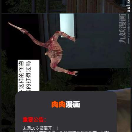
重要公告：
未满18岁请离开！！