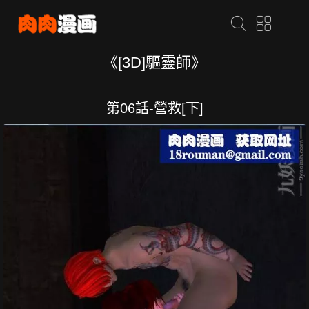
《[3D]驅靈師》
第06話-營救[下]