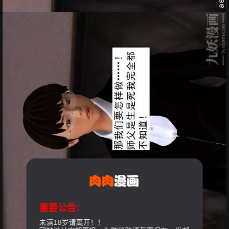
重要公告：
未满18岁请离开！！