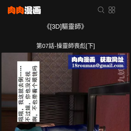
《[3D]驅靈師》
第07話-操靈師喪彪[下]