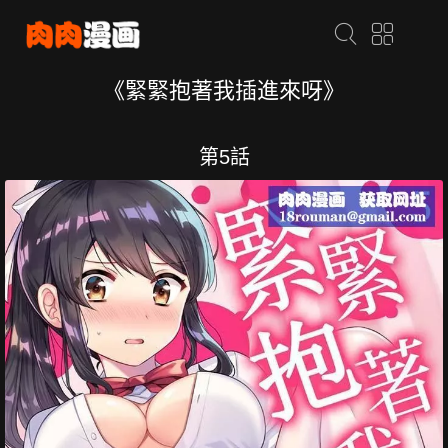
《緊緊抱著我插進來呀》
第5話