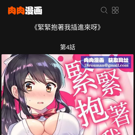
《緊緊抱著我插進來呀》
第4話