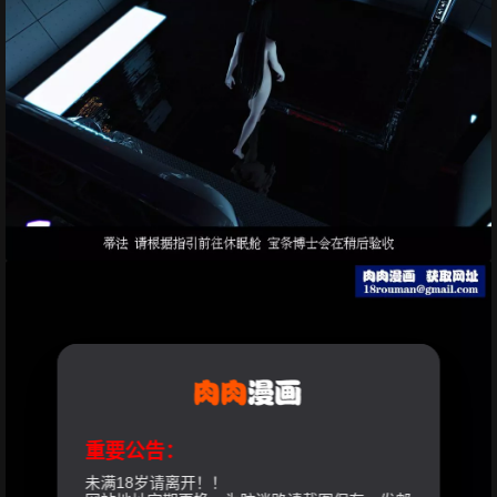
重要公告：
未满18岁请离开！！