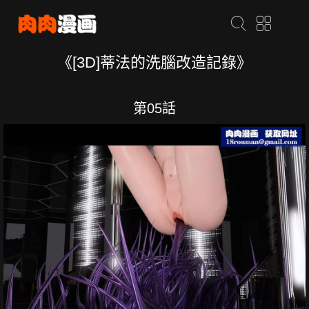
《[3D]蒂法的洗腦改造記錄》
第05話