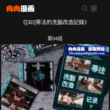
《[3D]蒂法的洗腦改造記錄》
第04話