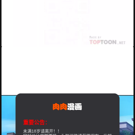
重要公告：
未满18岁请离开！！