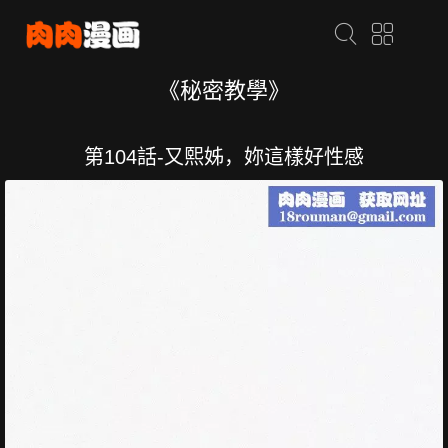
《秘密教學》
第104話-又熙姊，妳這樣好性感