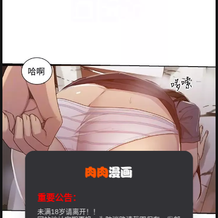
重要公告：
未满18岁请离开！！