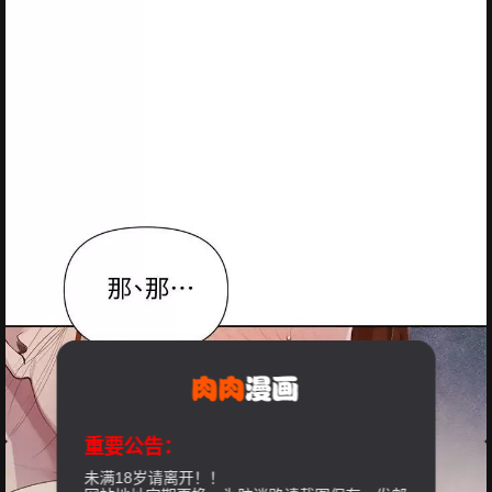
重要公告：
未满18岁请离开！！