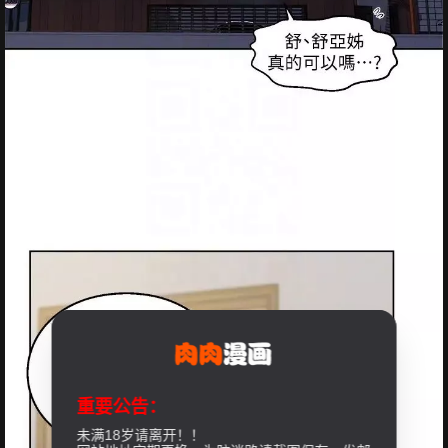
重要公告：
未满18岁请离开！！