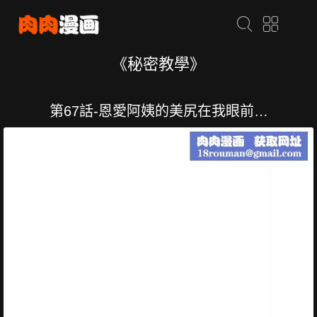
《秘密教學》
第67話-恩愛阿姨的美尻在我眼前…