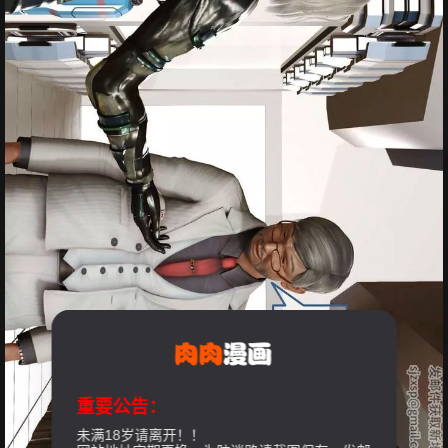
重要公告：
未满18岁请离开！！