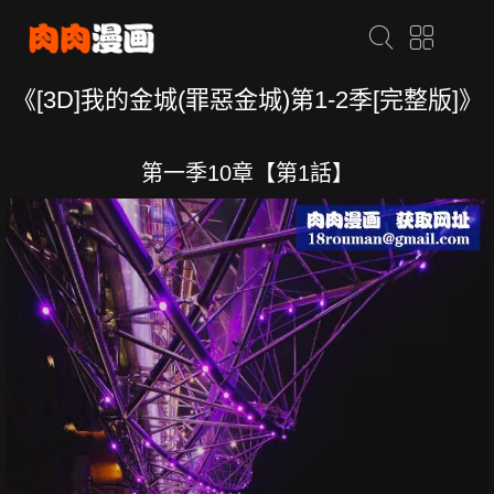
《[3D]我的金城(罪惡金城)第1-2季[完整版]》
第一季10章【第1話】