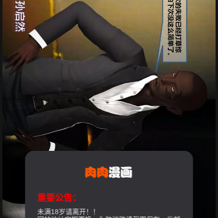
重要公告：
未满18岁请离开！！