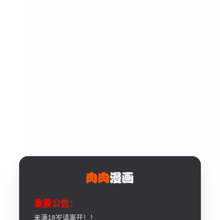
重要公告：
未满18岁请离开！！