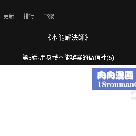
更新
排行
书架
《本能解決師》
第5話-用身體本能辦案的徵信社(5)