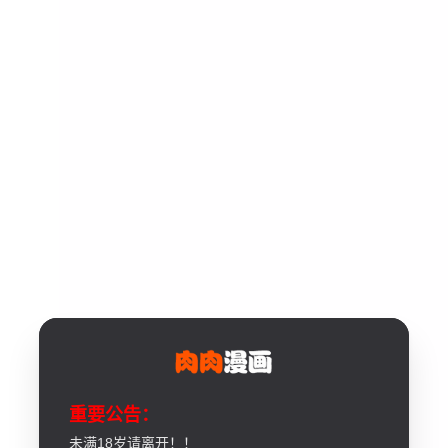
重要公告：
未满18岁请离开！！