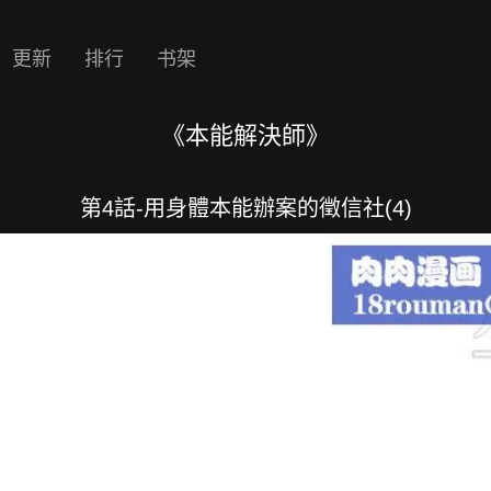
更新
排行
书架
《本能解決師》
第4話-用身體本能辦案的徵信社(4)