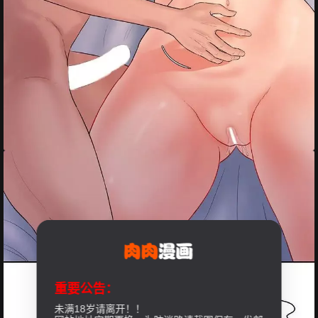
重要公告：
未满18岁请离开！！