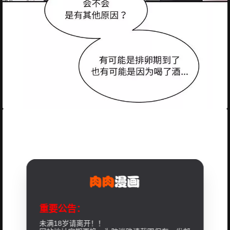
重要公告：
未满18岁请离开！！