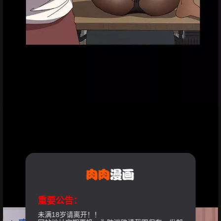
重要公告：
未满18岁请离开！！