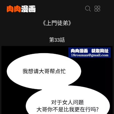
《上門徒弟》
第33話