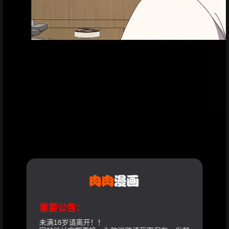
重要公告：
未满18岁请离开！！