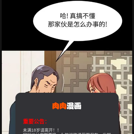
重要公告：
未满18岁请离开！！