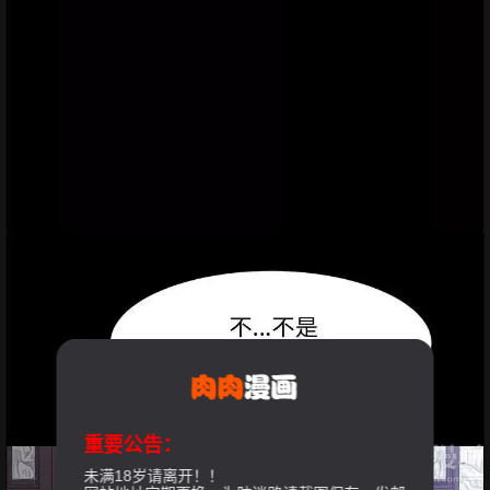
重要公告：
未满18岁请离开！！