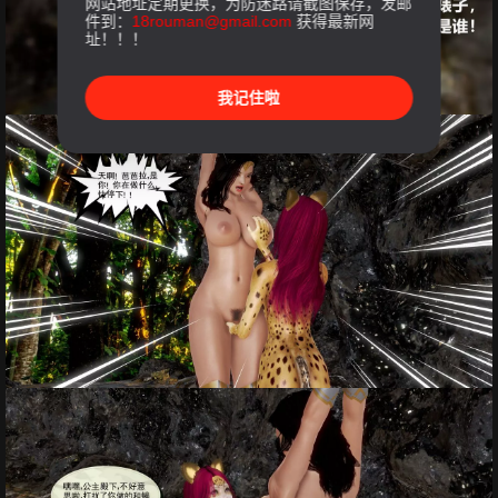
网站地址定期更换，为防迷路请截图保存，发邮
件到：
18rouman@gmail.com
获得最新网
址！！！
我记住啦