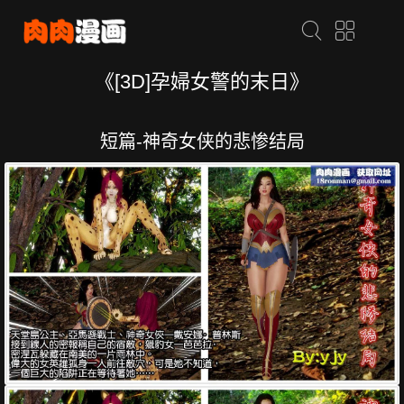
《[3D]孕婦女警的末日》
短篇-神奇女侠的悲惨结局