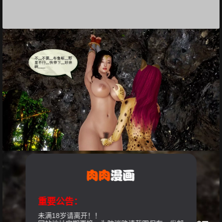
重要公告：
未满18岁请离开！！