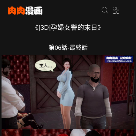
《[3D]孕婦女警的末日》
第06話-最終話