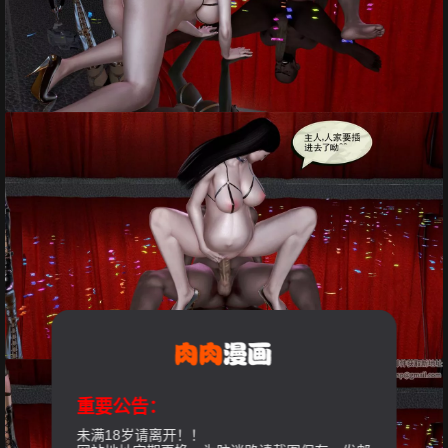
重要公告：
未满18岁请离开！！