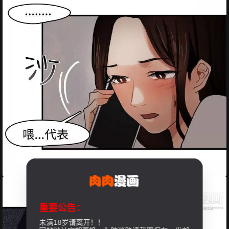
重要公告：
未满18岁请离开！！