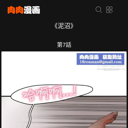
《泥沼》
第7話