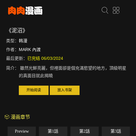
《泥沼》
类型：
韩漫
作者：
MARK 內渡
最后更新：
已完结 06/03/2024
简介：
雖然光鮮亮麗，但裡面卻是個充滿慾望的地方，頂級明星
的真面目就此揭曉
开始阅读
放入书架
漫画章节
Preview
第1話
第2話
第3話