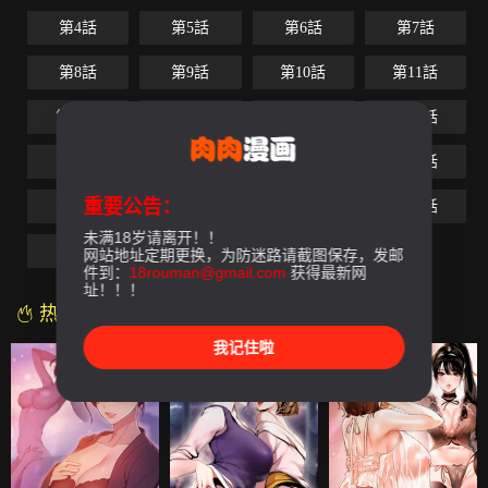
第4話
第5話
第6話
第7話
第8話
第9話
第10話
第11話
第12話
第13話
第14話
第15話
第16話
第17話
第18話
第19話
重要公告：
第20話
第21話
第22話
第23話
未满18岁请离开！！
第24話
最終話
网站地址定期更换，为防迷路请截图保存，发邮
件到：
18rouman@gmail.com
获得最新网
址！！！
热门漫画
我记住啦