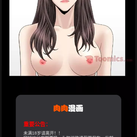
重要公告：
未满18岁请离开！！